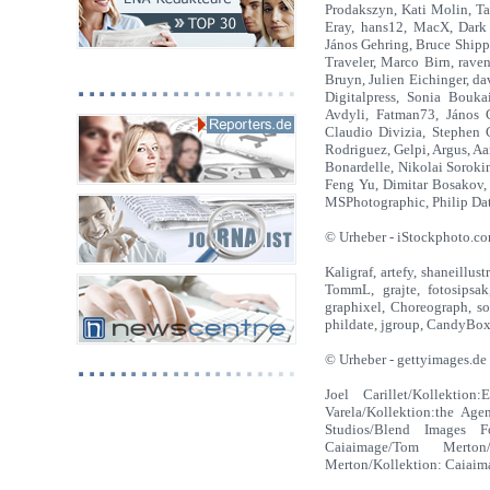
Prodakszyn, Kati Molin, T
Eray, hans12, MacX, Dark 
János Gehring, Bruce Shipp
Traveler, Marco Birn, rave
Bruyn, Julien Eichinger, da
Digitalpress, Sonia Bouka
Avdyli, Fatman73, János 
Claudio Divizia, Stephen 
Rodriguez, Gelpi, Argus, A
Bonardelle, Nikolai Sorok
Feng Yu, Dimitar Bosakov,
MSPhotographic, Philip Dat
© Urheber - iStockphoto.c
Kaligraf, artefy, shaneillus
TommL, grajte, fotosipsak
graphixel, Choreograph, so
phildate, jgroup, CandyBoxI
© Urheber - gettyimages.de
Joel Carillet/Kollektion
Varela/Kollektion:the Age
Studios/Blend Images F
Caiaimage/Tom Merton/
Merton/Kollektion: Caiaima