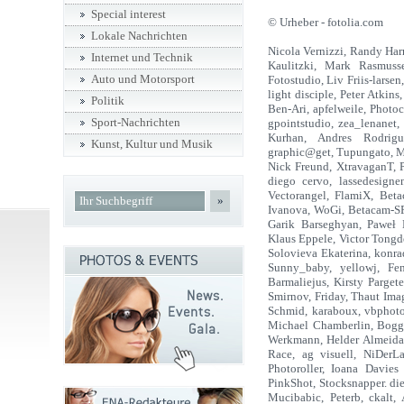
Special interest
© Urheber - fotolia.com
Lokale Nachrichten
Nicola Vernizzi, Randy Har
Internet und Technik
Kaulitzki, Mark Rasmuss
Auto und Motorsport
Fotostudio, Liv Friis-larsen,
light disciple, Peter Atki
Politik
Ben-Ari, apfelweile, Photo
Sport-Nachrichten
gpointstudio, zea_lenanet,
Kurhan, Andres Rodrigu
Kunst, Kultur und Musik
graphic@get, Tupungato, M.
Nick Freund, XtravaganT, P
diego cervo, lassedesign
Vectorangel, FlamiX, Betac
»
Ivanova, WoGi, Betacam-SP,
Garik Barseghyan, Paweł 
Klaus Eppele, Victor Tongd
Solovieva Ekaterina, konrad
Sunny_baby, yellowj, Fen
Barmaliejus, Kirsty Parge
Smirnov, Friday, Thaut Imag
Schmid, karaboux, vbphoto,
Michael Chamberlin, Boggy
Werkmann, Helder Almeida,
Race, ag visuell, NiDerL
Photoroller, Ioana Davies
PinkShot, Stocksnapper. d
Mucibabic, Peterb, ckalt,