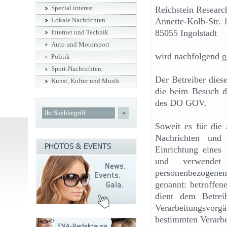
Special interest
Reichstein Researc
Annette-Kolb-Str. 
Lokale Nachrichten
85055 Ingolstadt
Internet und Technik
Auto und Motorsport
wird nachfolgend ge
Politik
Sport-Nachrichten
Der Betreiber diese
Kunst, Kultur und Musik
die beim Besuch d
des DO GOV.
»
Soweit es für die
Nachrichten und
Einrichtung eines 
und verwendet 
personenbezogene
genannt: betroffen
dient dem Betreib
Verarbeitungsvor
bestimmten Verarbe