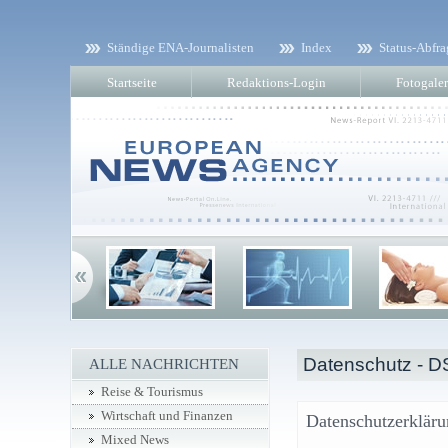
Ständige ENA-Journalisten
Index
Status-Abfra
Startseite
Redaktions-Login
Fotogaler
Datenschutz - 
ALLE NACHRICHTEN
Reise & Tourismus
Wirtschaft und Finanzen
Datenschutzerklär
Mixed News