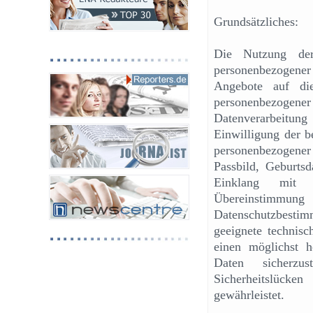
Grundsätzliches:
Die Nutzung der 
personenbezogene
Angebote auf die
personenbezoge
Datenverarbeitung
Einwilligung der b
personenbezogene
Passbild, Geburtsd
Einklang mit 
Übereinstimmu
Datenschutzbestim
geeignete technis
einen möglichst h
Daten sicherzus
Sicherheitslück
gewährleistet.