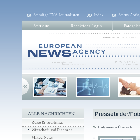
Ständige ENA-Journalisten
Index
Status-Abfra
Startseite
Redaktions-Login
Fotogaler
Pressebilder/Fot
ALLE NACHRICHTEN
Reise & Tourismus
1. Allgemeine Übersicht
Wirtschaft und Finanzen
Mixed News