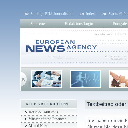
Ständige ENA-Journalisten
Index
Status-Abfra
Startseite
Redaktions-Login
Fotogaler
Textbeitrag oder
ALLE NACHRICHTEN
Reise & Tourismus
Wirtschaft und Finanzen
Sie haben einen F
Mixed News
Nutzen Sie dazu bi